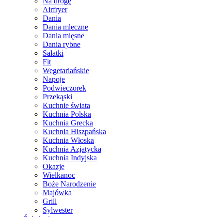
Na drogę
Airfryer
Dania
Dania mleczne
Dania mięsne
Dania rybne
Sałatki
Fit
Wegetariańskie
Napoje
Podwieczorek
Przekąski
Kuchnie świata
Kuchnia Polska
Kuchnia Grecka
Kuchnia Hiszpańska
Kuchnia Włoska
Kuchnia Azjatycka
Kuchnia Indyjska
Okazje
Wielkanoc
Boże Narodzenie
Majówka
Grill
Sylwester