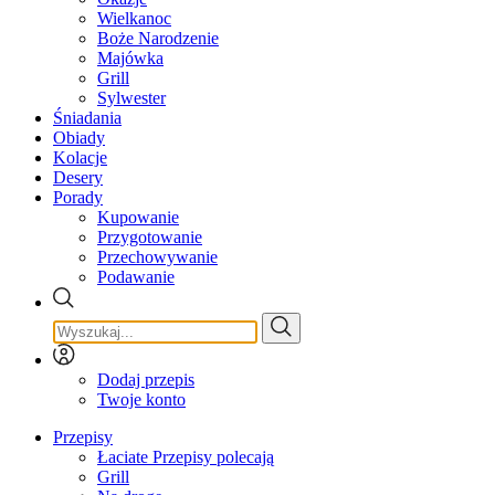
Wielkanoc
Boże Narodzenie
Majówka
Grill
Sylwester
Śniadania
Obiady
Kolacje
Desery
Porady
Kupowanie
Przygotowanie
Przechowywanie
Podawanie
Dodaj przepis
Twoje konto
Przepisy
Łaciate Przepisy polecają
Grill