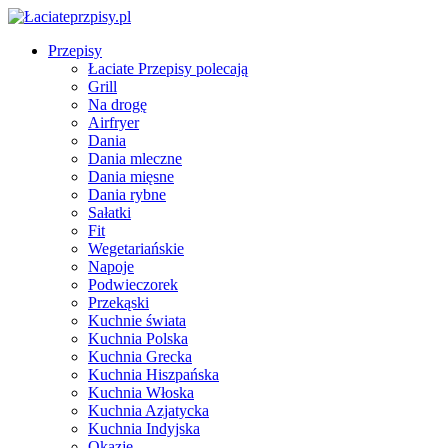
Przepisy
Łaciate Przepisy polecają
Grill
Na drogę
Airfryer
Dania
Dania mleczne
Dania mięsne
Dania rybne
Sałatki
Fit
Wegetariańskie
Napoje
Podwieczorek
Przekąski
Kuchnie świata
Kuchnia Polska
Kuchnia Grecka
Kuchnia Hiszpańska
Kuchnia Włoska
Kuchnia Azjatycka
Kuchnia Indyjska
Okazje