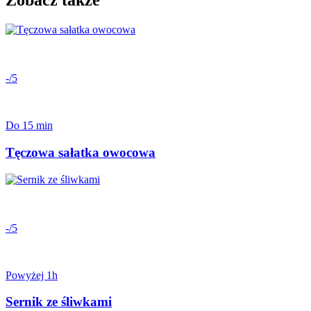
Zobacz także
-/5
Do 15 min
Tęczowa sałatka owocowa
-/5
Powyżej 1h
Sernik ze śliwkami