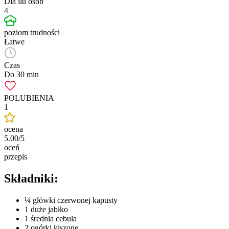
Dla ilu osób
4
poziom trudności
Łatwe
Czas
Do 30 min
POLUBIENIA
1
ocena
5.00/5
oceń
przepis
Składniki:
¼ główki czerwonej kapusty
1 duże jabłko
1 średnia cebula
2 ogórki kiszone