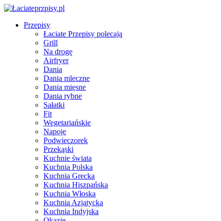
Przepisy
Łaciate Przepisy polecają
Grill
Na drogę
Airfryer
Dania
Dania mleczne
Dania mięsne
Dania rybne
Sałatki
Fit
Wegetariańskie
Napoje
Podwieczorek
Przekąski
Kuchnie świata
Kuchnia Polska
Kuchnia Grecka
Kuchnia Hiszpańska
Kuchnia Włoska
Kuchnia Azjatycka
Kuchnia Indyjska
Okazje