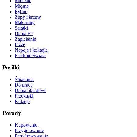
Mleczne
Mięsne
Rybne
Zupy i kremy
Makarony
Sałatki
Dania Fit
Zapiekanki
Pizze
Napoje i koktajle
Kuchnie Świata
Posiłki
Śniadania
Do pracy
Dania obiadowe
Przekąski
Kolacje
Porady
Kupowanie
Przygotowanie
Przechowywanie