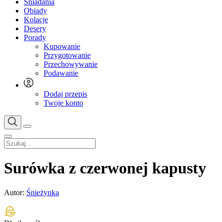
Śniadania
Obiady
Kolacje
Desery
Porady
Kupowanie
Przygotowanie
Przechowywanie
Podawanie
Dodaj przepis
Twoje konto
Surówka z czerwonej kapusty
Autor:
Śnieżynka