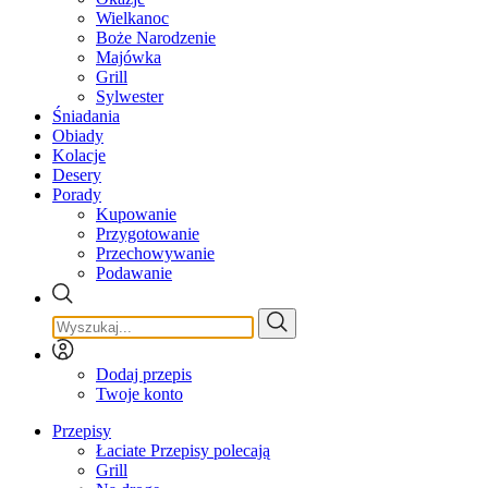
Wielkanoc
Boże Narodzenie
Majówka
Grill
Sylwester
Śniadania
Obiady
Kolacje
Desery
Porady
Kupowanie
Przygotowanie
Przechowywanie
Podawanie
Dodaj przepis
Twoje konto
Przepisy
Łaciate Przepisy polecają
Grill