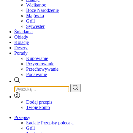
Wielkanoc
Boże Narodzenie
Majówka
Grill
Sylwester
Śniadania
Obiady
Kolacje
Desery
Porady
Kupowanie
Przygotowanie
Przechowywanie
Podawanie
Dodaj przepis
Twoje konto
Przepisy
Łaciate Przepisy polecają
Grill