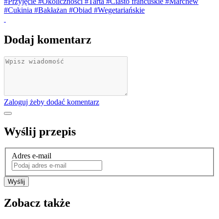
#Przyjęcie
#Okoliczności
#Tarta
#Ciasto francuskie
#Marchew
#Cukinia
#Bakłażan
#Obiad
#Wegetariańskie
Dodaj komentarz
Zaloguj żeby dodać komentarz
Wyślij przepis
Adres e-mail
Wyślij
Zobacz także