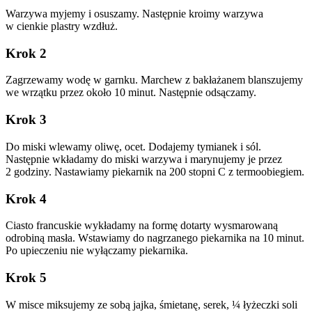
Warzywa myjemy i osuszamy. Następnie kroimy warzywa
w cienkie plastry wzdłuż.
Krok 2
Zagrzewamy wodę w garnku. Marchew z bakłażanem blanszujemy
we wrzątku przez około 10 minut. Następnie odsączamy.
Krok 3
Do miski wlewamy oliwę, ocet. Dodajemy tymianek i sól.
Następnie wkładamy do miski warzywa i marynujemy je przez
2 godziny. Nastawiamy piekarnik na 200 stopni C z termoobiegiem.
Krok 4
Ciasto francuskie wykładamy na formę dotarty wysmarowaną
odrobiną masła. Wstawiamy do nagrzanego piekarnika na 10 minut.
Po upieczeniu nie wyłączamy piekarnika.
Krok 5
W misce miksujemy ze sobą jajka, śmietanę, serek, ¼ łyżeczki soli