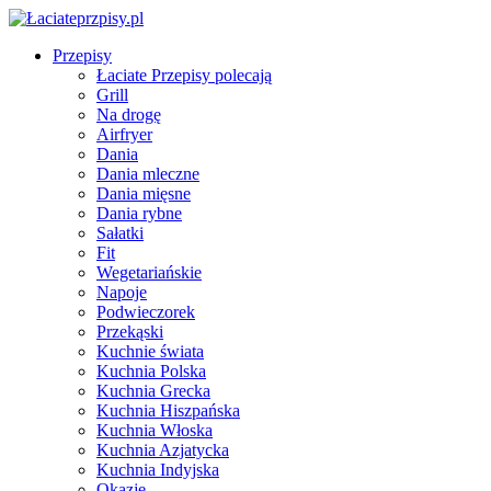
Przepisy
Łaciate Przepisy polecają
Grill
Na drogę
Airfryer
Dania
Dania mleczne
Dania mięsne
Dania rybne
Sałatki
Fit
Wegetariańskie
Napoje
Podwieczorek
Przekąski
Kuchnie świata
Kuchnia Polska
Kuchnia Grecka
Kuchnia Hiszpańska
Kuchnia Włoska
Kuchnia Azjatycka
Kuchnia Indyjska
Okazje