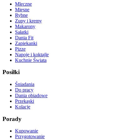
Mleczne
Mięsne
Rybne
Zupy i kremy
Makarony
Sałatki
Dania Fit
Zapiekanki
Pizze
Napoje i koktajle
Kuchnie Świata
Posiłki
Śniadania
Do pracy
Dania obiadowe
Przekąski
Kolacje
Porady
Kupowanie
Przygotowanie