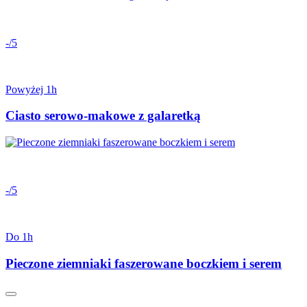
-/5
Powyżej 1h
Ciasto serowo-makowe z galaretką
-/5
Do 1h
Pieczone ziemniaki faszerowane boczkiem i serem