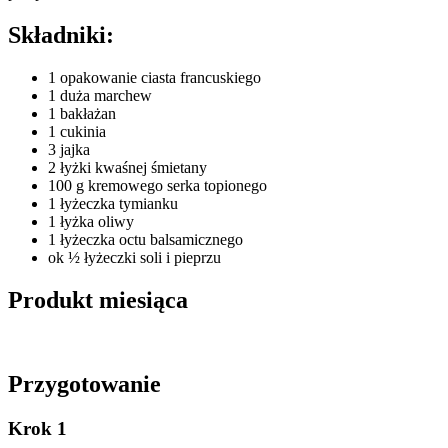
Składniki:
1 opakowanie ciasta francuskiego
1 duża marchew
1 bakłażan
1 cukinia
3 jajka
2 łyżki kwaśnej śmietany
100 g kremowego serka topionego
1 łyżeczka tymianku
1 łyżka oliwy
1 łyżeczka octu balsamicznego
ok ½ łyżeczki soli i pieprzu
Produkt miesiąca
Przygotowanie
Krok 1