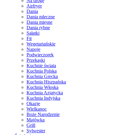
Na drogę
Airfryer
Dania
Dania mleczne
Dania mięsne
Dania rybne
Sałatki
Fit
Wegetariańskie
Napoje
Podwieczorek
Przekąski
Kuchnie świata
Kuchnia Polska
Kuchnia Grecka
Kuchnia Hiszpańska
Kuchnia Włoska
Kuchnia Azjatycka
Kuchnia Indyjska
Okazje
Wielkanoc
Boże Narodzenie
Majówka
Grill
Sylwester