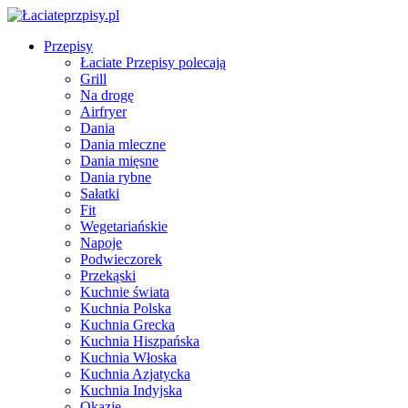
Przepisy
Łaciate Przepisy polecają
Grill
Na drogę
Airfryer
Dania
Dania mleczne
Dania mięsne
Dania rybne
Sałatki
Fit
Wegetariańskie
Napoje
Podwieczorek
Przekąski
Kuchnie świata
Kuchnia Polska
Kuchnia Grecka
Kuchnia Hiszpańska
Kuchnia Włoska
Kuchnia Azjatycka
Kuchnia Indyjska
Okazje