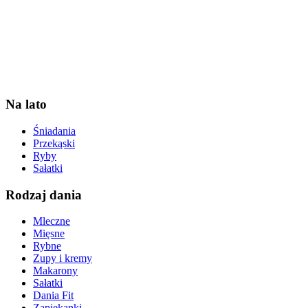
Na lato
Śniadania
Przekąski
Ryby
Sałatki
Rodzaj dania
Mleczne
Mięsne
Rybne
Zupy i kremy
Makarony
Sałatki
Dania Fit
Zapiekanki