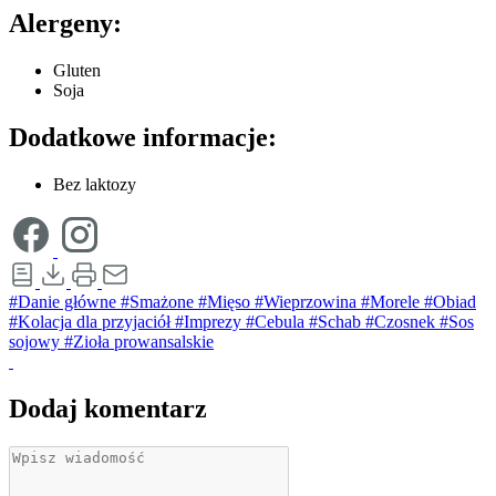
Alergeny:
Gluten
Soja
Dodatkowe informacje:
Bez laktozy
#Danie główne
#Smażone
#Mięso
#Wieprzowina
#Morele
#Obiad
#Kolacja dla przyjaciół
#Imprezy
#Cebula
#Schab
#Czosnek
#Sos
sojowy
#Zioła prowansalskie
Dodaj komentarz