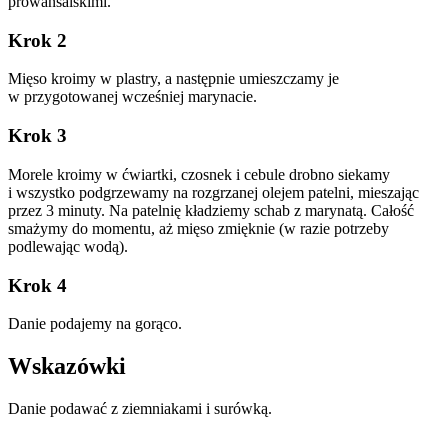
prowansalskimi.
Krok 2
Mięso kroimy w plastry, a następnie umieszczamy je
w przygotowanej wcześniej marynacie.
Krok 3
Morele kroimy w ćwiartki, czosnek i cebule drobno siekamy
i wszystko podgrzewamy na rozgrzanej olejem patelni, mieszając
przez 3 minuty. Na patelnię kładziemy schab z marynatą. Całość
smażymy do momentu, aż mięso zmięknie (w razie potrzeby
podlewając wodą).
Krok 4
Danie podajemy na gorąco.
Wskazówki
Danie podawać z ziemniakami i surówką.