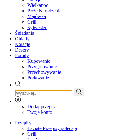
Wielkanoc
Boże Narodzenie
Majówka
Grill
Sylwester
Śniadania
Obiady
Kolacje
Desery
Porady
Kupowanie
Przygotowanie
Przechowywanie
Podawanie
Dodaj przepis
Twoje konto
Przepisy
Łaciate Przepisy polecają
Grill