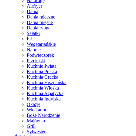
Na drogę
Airfryer
Dania
Dania mleczne
Dania mięsne
Dania rybne
Sałatki
Fit
Wegetariańskie
Napoje
Podwieczorek
Przekąski
Kuchnie świata
Kuchnia Polska
Kuchnia Grecka
Kuchnia Hiszpańska
Kuchnia Włoska
Kuchnia Azjatycka
Kuchnia Indyjska
Okazje
Wielkanoc
Boże Narodzenie
Majówka
Grill
Sylwester