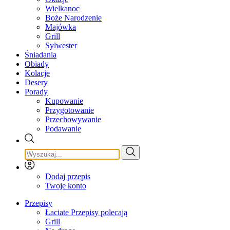
Wielkanoc
Boże Narodzenie
Majówka
Grill
Sylwester
Śniadania
Obiady
Kolacje
Desery
Porady
Kupowanie
Przygotowanie
Przechowywanie
Podawanie
Dodaj przepis
Twoje konto
Przepisy
Łaciate Przepisy polecają
Grill