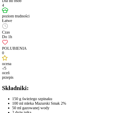
Dla ilu osób
4
poziom trudności
Łatwe
Czas
Do 1h
POLUBIENIA
0
ocena
-/5
oceń
przepis
Składniki:
150 g świeżego szpinaku
100 ml mleka Mazurski Smak 2%
50 ml gazowanej wody
2 duże jajka