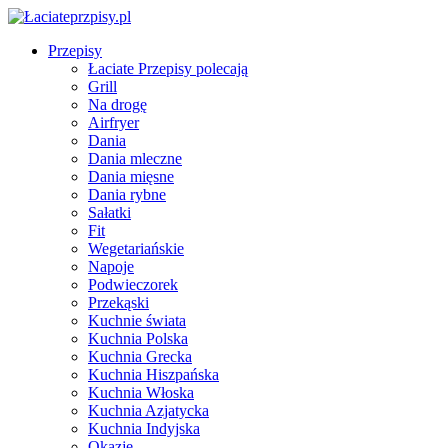
Przepisy
Łaciate Przepisy polecają
Grill
Na drogę
Airfryer
Dania
Dania mleczne
Dania mięsne
Dania rybne
Sałatki
Fit
Wegetariańskie
Napoje
Podwieczorek
Przekąski
Kuchnie świata
Kuchnia Polska
Kuchnia Grecka
Kuchnia Hiszpańska
Kuchnia Włoska
Kuchnia Azjatycka
Kuchnia Indyjska
Okazje