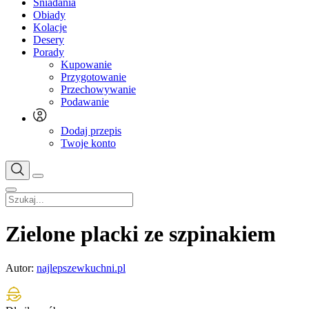
Śniadania
Obiady
Kolacje
Desery
Porady
Kupowanie
Przygotowanie
Przechowywanie
Podawanie
Dodaj przepis
Twoje konto
Zielone placki ze szpinakiem
Autor:
najlepszewkuchni.pl