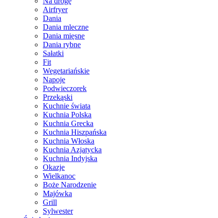
Na drogę
Airfryer
Dania
Dania mleczne
Dania mięsne
Dania rybne
Sałatki
Fit
Wegetariańskie
Napoje
Podwieczorek
Przekąski
Kuchnie świata
Kuchnia Polska
Kuchnia Grecka
Kuchnia Hiszpańska
Kuchnia Włoska
Kuchnia Azjatycka
Kuchnia Indyjska
Okazje
Wielkanoc
Boże Narodzenie
Majówka
Grill
Sylwester