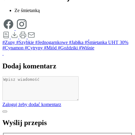
Ze śmietanką
#Zupy
#Szybkie
#Jednogarnkowe
#Jabłka
#Śmietanka UHT 30%
#Cynamon
#Cytryny
#Miód
#Goździki
#Wiśnie
Dodaj komentarz
Zaloguj żeby dodać komentarz
Wyślij przepis