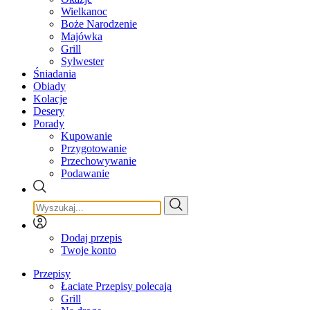
Wielkanoc
Boże Narodzenie
Majówka
Grill
Sylwester
Śniadania
Obiady
Kolacje
Desery
Porady
Kupowanie
Przygotowanie
Przechowywanie
Podawanie
Dodaj przepis
Twoje konto
Przepisy
Łaciate Przepisy polecają
Grill