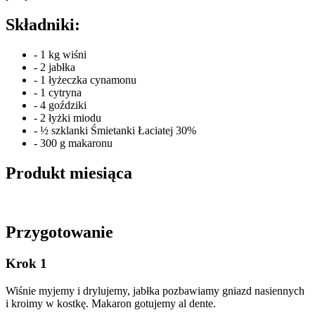
Składniki:
- 1 kg wiśni
- 2 jabłka
- 1 łyżeczka cynamonu
- 1 cytryna
- 4 goździki
- 2 łyżki miodu
- ½ szklanki Śmietanki Łaciatej 30%
- 300 g makaronu
Produkt miesiąca
Przygotowanie
Krok 1
Wiśnie myjemy i drylujemy, jabłka pozbawiamy gniazd nasiennych
i kroimy w kostkę. Makaron gotujemy al dente.