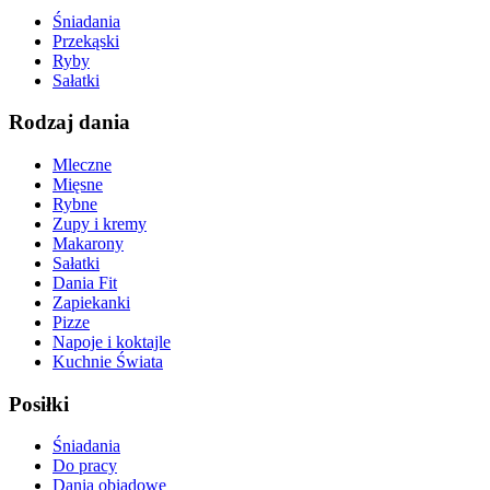
Śniadania
Przekąski
Ryby
Sałatki
Rodzaj dania
Mleczne
Mięsne
Rybne
Zupy i kremy
Makarony
Sałatki
Dania Fit
Zapiekanki
Pizze
Napoje i koktajle
Kuchnie Świata
Posiłki
Śniadania
Do pracy
Dania obiadowe