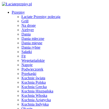
Przepisy
Łaciate Przepisy polecają
Grill
Na drogę
Airfryer
Dania
Dania mleczne
Dania mięsne
Dania rybne
Sałatki
Fit
Wegetariańskie
Napoje
Podwieczorek
Przekąski
Kuchnie świata
Kuchnia Polska
Kuchnia Grecka
Kuchnia Hiszpańska
Kuchnia Włoska
Kuchnia Azjatycka
Kuchnia Indyjska
Okazje