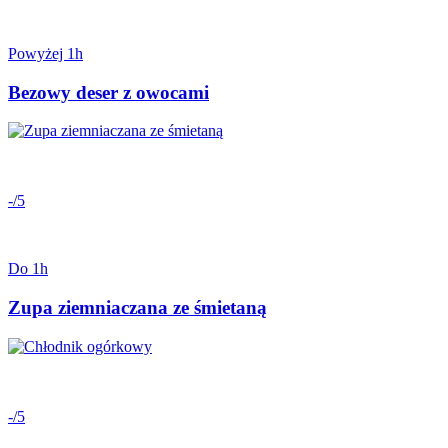
Powyżej 1h
Bezowy deser z owocami
-/5
Do 1h
Zupa ziemniaczana ze śmietaną
-/5