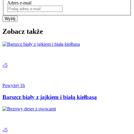
Adres e-mail
Wyślij
Zobacz także
-/5
Powyżej 1h
Barszcz biały z jajkiem i białą kiełbasą
-/5