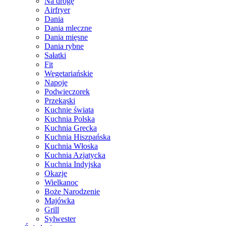
Na drogę
Airfryer
Dania
Dania mleczne
Dania mięsne
Dania rybne
Sałatki
Fit
Wegetariańskie
Napoje
Podwieczorek
Przekąski
Kuchnie świata
Kuchnia Polska
Kuchnia Grecka
Kuchnia Hiszpańska
Kuchnia Włoska
Kuchnia Azjatycka
Kuchnia Indyjska
Okazje
Wielkanoc
Boże Narodzenie
Majówka
Grill
Sylwester