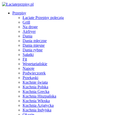
Przepisy
Łaciate Przepisy polecają
Grill
Na drogę
Airfryer
Dania
Dania mleczne
Dania mięsne
Dania rybne
Sałatki
Fit
Wegetariańskie
Napoje
Podwieczorek
Przekąski
Kuchnie świata
Kuchnia Polska
Kuchnia Grecka
Kuchnia Hiszpańska
Kuchnia Włoska
Kuchnia Azjatycka
Kuchnia Indyjska
Okazje