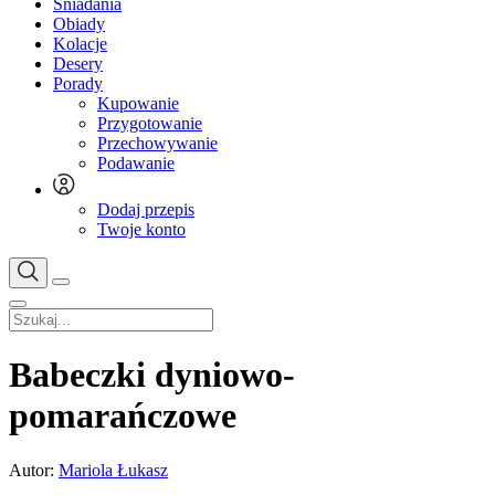
Śniadania
Obiady
Kolacje
Desery
Porady
Kupowanie
Przygotowanie
Przechowywanie
Podawanie
Dodaj przepis
Twoje konto
Babeczki dyniowo-
pomarańczowe
Autor:
Mariola Łukasz