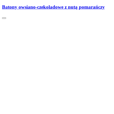
Batony owsiano-czekoladowe z nutą pomarańczy