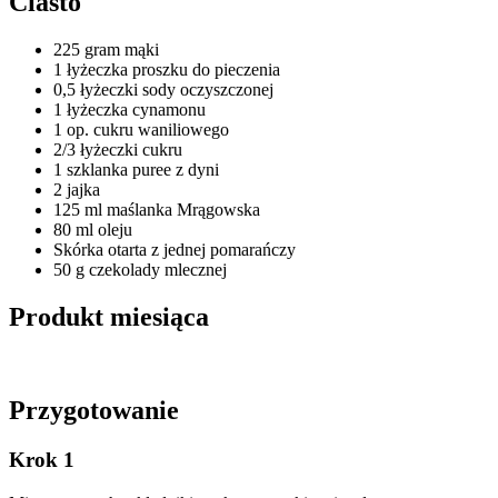
Ciasto
225 gram mąki
1 łyżeczka proszku do pieczenia
0,5 łyżeczki sody oczyszczonej
1 łyżeczka cynamonu
1 op. cukru waniliowego
2/3 łyżeczki cukru
1 szklanka puree z dyni
2 jajka
125 ml maślanka Mrągowska
80 ml oleju
Skórka otarta z jednej pomarańczy
50 g czekolady mlecznej
Produkt miesiąca
Przygotowanie
Krok 1