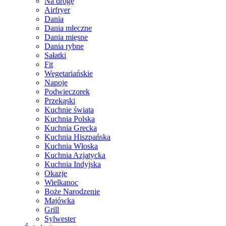
Na drogę
Airfryer
Dania
Dania mleczne
Dania mięsne
Dania rybne
Sałatki
Fit
Wegetariańskie
Napoje
Podwieczorek
Przekąski
Kuchnie świata
Kuchnia Polska
Kuchnia Grecka
Kuchnia Hiszpańska
Kuchnia Włoska
Kuchnia Azjatycka
Kuchnia Indyjska
Okazje
Wielkanoc
Boże Narodzenie
Majówka
Grill
Sylwester