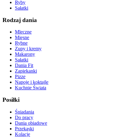
Ryby
Sałatki
Rodzaj dania
Mleczne
Mięsne
Rybne
Zupy i kremy
Makarony
Sałatki
Dania Fit
Zapiekanki
Pizze
Napoje i koktajle
Kuchnie Świata
Posiłki
Śniadania
Do pracy
Dania obiadowe
Przekąski
Kolacje