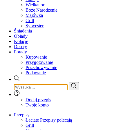
Wielkanoc
Boże Narodzenie
Majówka
Grill
Sylwester
Śniadania
Obiady
Kolacje
Desery
Porady
Kupowanie
Przygotowanie
Przechowywanie
Podawanie
Dodaj przepis
Twoje konto
Przepisy
Łaciate Przepisy polecają
Grill