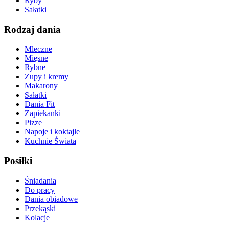
Ryby
Sałatki
Rodzaj dania
Mleczne
Mięsne
Rybne
Zupy i kremy
Makarony
Sałatki
Dania Fit
Zapiekanki
Pizze
Napoje i koktajle
Kuchnie Świata
Posiłki
Śniadania
Do pracy
Dania obiadowe
Przekąski
Kolacje