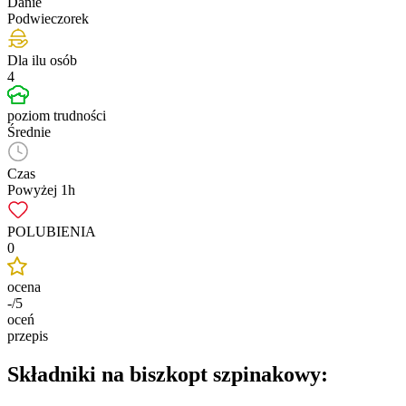
Danie
Podwieczorek
Dla ilu osób
4
poziom trudności
Średnie
Czas
Powyżej 1h
POLUBIENIA
0
ocena
-/5
oceń
przepis
Składniki na biszkopt szpinakowy: