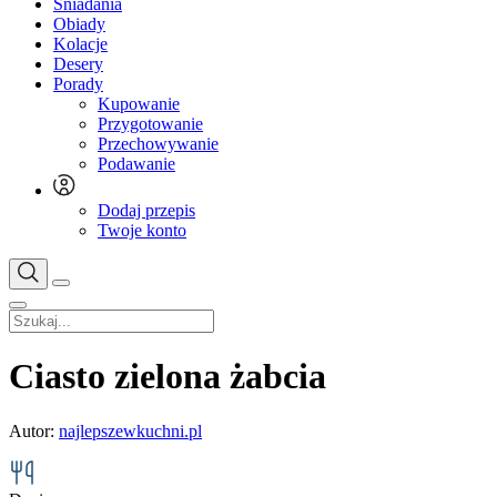
Śniadania
Obiady
Kolacje
Desery
Porady
Kupowanie
Przygotowanie
Przechowywanie
Podawanie
Dodaj przepis
Twoje konto
Ciasto zielona żabcia
Autor:
najlepszewkuchni.pl