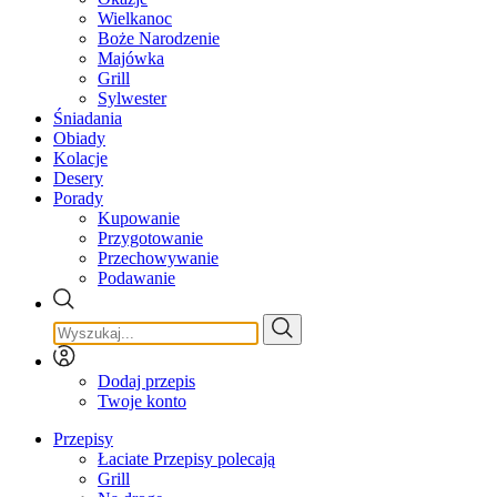
Wielkanoc
Boże Narodzenie
Majówka
Grill
Sylwester
Śniadania
Obiady
Kolacje
Desery
Porady
Kupowanie
Przygotowanie
Przechowywanie
Podawanie
Dodaj przepis
Twoje konto
Przepisy
Łaciate Przepisy polecają
Grill