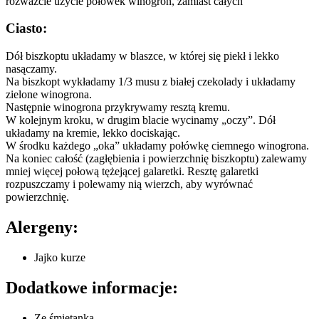
rozważcie użycie połówek winogron, zamiast całych
Ciasto:
Dół biszkoptu układamy w blaszce, w której się piekł i lekko
nasączamy.
Na biszkopt wykładamy 1/3 musu z białej czekolady i układamy
zielone winogrona.
Następnie winogrona przykrywamy resztą kremu.
W kolejnym kroku, w drugim blacie wycinamy „oczy”. Dół
układamy na kremie, lekko dociskając.
W środku każdego „oka” układamy połówkę ciemnego winogrona.
Na koniec całość (zagłębienia i powierzchnię biszkoptu) zalewamy
mniej więcej połową tężejącej galaretki. Resztę galaretki
rozpuszczamy i polewamy nią wierzch, aby wyrównać
powierzchnię.
Alergeny:
Jajko kurze
Dodatkowe informacje:
Ze śmietanką