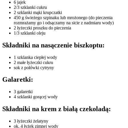
6 jajek
2/3 szklanki cukru
2 szklanki mąki krupczatki
450 g świeżego szpinaku lub mrożonego (do pieczenia
rozmrażamy go i odsączamy na sicie z nadmiaru wody)
2 łyżeczki proszku do pieczenia
1/3 szklanki oleju
Składniki na nasączenie biszkoptu:
1 szklanka ciepłej wody
2 małe łyżeczki cukru
sok z połówki cytryny
Galaretki:
3 galaretki
4 szklanki gorącej wody
Składniki na krem z białą czekoladą:
3 łyżeczki żelatyny
ok. 4 łyżek zimnej wody