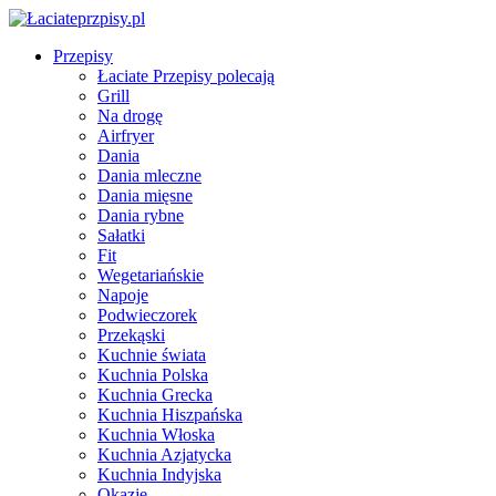
Przepisy
Łaciate Przepisy polecają
Grill
Na drogę
Airfryer
Dania
Dania mleczne
Dania mięsne
Dania rybne
Sałatki
Fit
Wegetariańskie
Napoje
Podwieczorek
Przekąski
Kuchnie świata
Kuchnia Polska
Kuchnia Grecka
Kuchnia Hiszpańska
Kuchnia Włoska
Kuchnia Azjatycka
Kuchnia Indyjska
Okazje