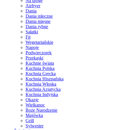
Na drogę
Airfryer
Dania
Dania mleczne
Dania mięsne
Dania rybne
Sałatki
Fit
Wegetariańskie
Napoje
Podwieczorek
Przekąski
Kuchnie świata
Kuchnia Polska
Kuchnia Grecka
Kuchnia Hiszpańska
Kuchnia Włoska
Kuchnia Azjatycka
Kuchnia Indyjska
Okazje
Wielkanoc
Boże Narodzenie
Majówka
Grill
Sylwester