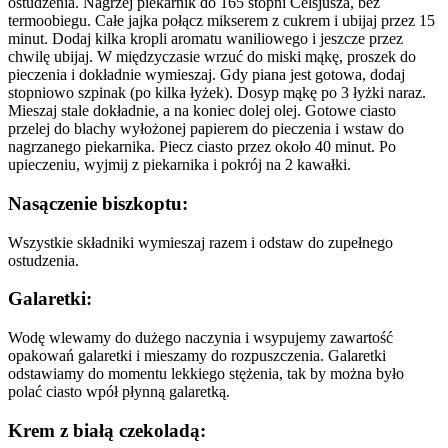
ostudzenia. Nagrzej piekarnik do 165 stopni Celsjusza, bez
termoobiegu. Całe jajka połącz mikserem z cukrem i ubijaj przez 15
minut. Dodaj kilka kropli aromatu waniliowego i jeszcze przez
chwilę ubijaj. W międzyczasie wrzuć do miski mąkę, proszek do
pieczenia i dokładnie wymieszaj. Gdy piana jest gotowa, dodaj
stopniowo szpinak (po kilka łyżek). Dosyp mąkę po 3 łyżki naraz.
Mieszaj stale dokładnie, a na koniec dolej olej. Gotowe ciasto
przelej do blachy wyłożonej papierem do pieczenia i wstaw do
nagrzanego piekarnika. Piecz ciasto przez około 40 minut. Po
upieczeniu, wyjmij z piekarnika i pokrój na 2 kawałki.
Nasączenie biszkoptu:
Wszystkie składniki wymieszaj razem i odstaw do zupełnego
ostudzenia.
Galaretki:
Wodę wlewamy do dużego naczynia i wsypujemy zawartość
opakowań galaretki i mieszamy do rozpuszczenia. Galaretki
odstawiamy do momentu lekkiego stężenia, tak by można było
polać ciasto wpół płynną galaretką.
Krem z białą czekoladą: