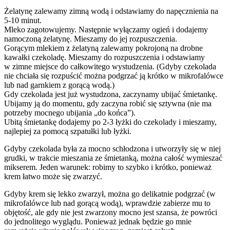
Żelatynę zalewamy zimną wodą i odstawiamy do napęcznienia na
5-10 minut.
Mleko zagotowujemy. Następnie wyłączamy ogień i dodajemy
namoczoną żelatynę. Mieszamy do jej rozpuszczenia.
Gorącym mlekiem z żelatyną zalewamy pokrojoną na drobne
kawałki czekoladę. Mieszamy do rozpuszczenia i odstawiamy
w zimne miejsce do całkowitego wystudzenia. (Gdyby czekolada
nie chciała się rozpuścić można podgrzać ją krótko w mikrofalówce
lub nad garnkiem z gorącą wodą.)
Gdy czekolada jest już wystudzona, zaczynamy ubijać śmietankę.
Ubijamy ją do momentu, gdy zaczyna robić się sztywna (nie ma
potrzeby mocnego ubijania „do końca”).
Ubitą śmietankę dodajemy po 2-3 łyżki do czekolady i mieszamy,
najlepiej za pomocą szpatułki lub łyżki.
Gdyby czekolada była za mocno schłodzona i utworzyły się w niej
grudki, w trakcie mieszania ze śmietanką, można całość wymieszać
mikserem. Jeden warunek: robimy to szybko i krótko, ponieważ
krem łatwo może się zwarzyć.
Gdyby krem się lekko zwarzył, można go delikatnie podgrzać (w
mikrofalówce lub nad gorącą wodą), wprawdzie zabierze mu to
objętość, ale gdy nie jest zwarzony mocno jest szansa, że powróci
do jednolitego wyglądu. Ponieważ jednak będzie go mnie