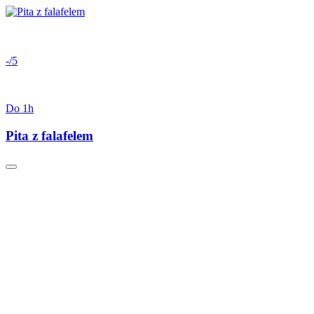
-/5
Do 1h
Pita z falafelem