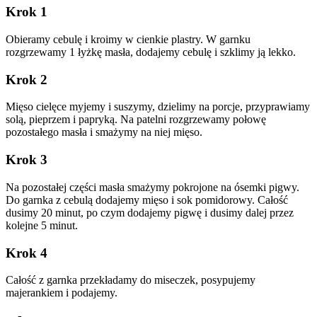
Krok 1
Obieramy cebulę i kroimy w cienkie plastry. W garnku
rozgrzewamy 1 łyżkę masła, dodajemy cebulę i szklimy ją lekko.
Krok 2
Mięso cielęce myjemy i suszymy, dzielimy na porcje, przyprawiamy
solą, pieprzem i papryką. Na patelni rozgrzewamy połowę
pozostałego masła i smażymy na niej mięso.
Krok 3
Na pozostałej części masła smażymy pokrojone na ósemki pigwy.
Do garnka z cebulą dodajemy mięso i sok pomidorowy. Całość
dusimy 20 minut, po czym dodajemy pigwę i dusimy dalej przez
kolejne 5 minut.
Krok 4
Całość z garnka przekładamy do miseczek, posypujemy
majerankiem i podajemy.