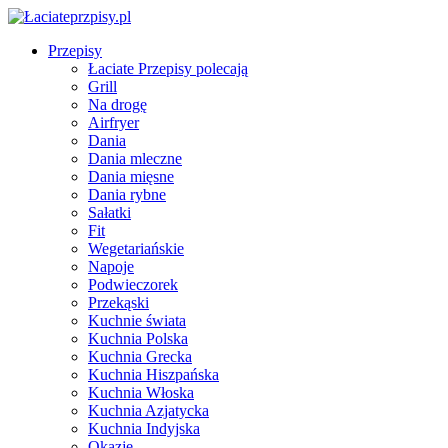
Przepisy
Łaciate Przepisy polecają
Grill
Na drogę
Airfryer
Dania
Dania mleczne
Dania mięsne
Dania rybne
Sałatki
Fit
Wegetariańskie
Napoje
Podwieczorek
Przekąski
Kuchnie świata
Kuchnia Polska
Kuchnia Grecka
Kuchnia Hiszpańska
Kuchnia Włoska
Kuchnia Azjatycka
Kuchnia Indyjska
Okazje