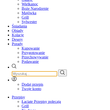
Wielkanoc
Boże Narodzenie
Majówka
Grill
Sylwester
Śniadania
Obiady
Kolacje
Desery
Porady
Kupowanie
Przygotowanie
Przechowywanie
Podawanie
Dodaj przepis
Twoje konto
Przepisy
Łaciate Przepisy polecają
Grill