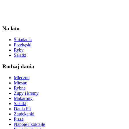
Na lato
Śniadania
Przekąski
Ryby
Sałatki
Rodzaj dania
Mleczne
Mięsne
Rybne
Zupy i kremy
Makarony
Sałatki
Dania Fit
Zapiekanki
Pizze
Napoje i koktajle