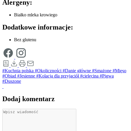
Alergeny:
Białko mleka krowiego
Dodatkowe informacje:
Bez glutenu
#Kuchnia polska
#Okoliczności
#Danie główne
#Smażone
#Mięso
#Obiad
#Jesienne
#Kolacja dla przyjaciół
#cielęcina
#Pigwa
#Duszone
Dodaj komentarz