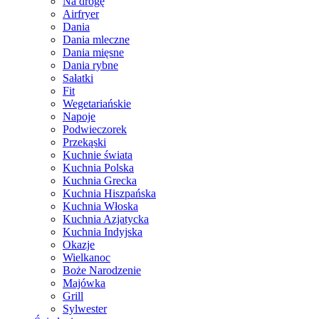
Na drogę
Airfryer
Dania
Dania mleczne
Dania mięsne
Dania rybne
Sałatki
Fit
Wegetariańskie
Napoje
Podwieczorek
Przekąski
Kuchnie świata
Kuchnia Polska
Kuchnia Grecka
Kuchnia Hiszpańska
Kuchnia Włoska
Kuchnia Azjatycka
Kuchnia Indyjska
Okazje
Wielkanoc
Boże Narodzenie
Majówka
Grill
Sylwester