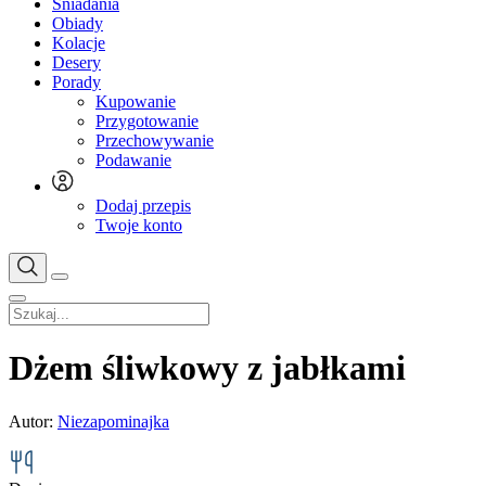
Śniadania
Obiady
Kolacje
Desery
Porady
Kupowanie
Przygotowanie
Przechowywanie
Podawanie
Dodaj przepis
Twoje konto
Dżem śliwkowy z jabłkami
Autor:
Niezapominajka