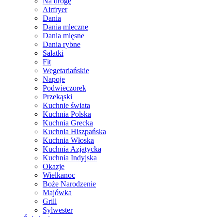
Na drogę
Airfryer
Dania
Dania mleczne
Dania mięsne
Dania rybne
Sałatki
Fit
Wegetariańskie
Napoje
Podwieczorek
Przekąski
Kuchnie świata
Kuchnia Polska
Kuchnia Grecka
Kuchnia Hiszpańska
Kuchnia Włoska
Kuchnia Azjatycka
Kuchnia Indyjska
Okazje
Wielkanoc
Boże Narodzenie
Majówka
Grill
Sylwester