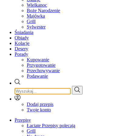
Wielkanoc
Boże Narodzenie
Majówka
Grill
Sylwester
Śniadania
Obiady
Kolacje
Desery
Porady
Kupowanie
Przygotowanie
Przechowywanie
Podawanie
Dodaj przepis
Twoje konto
Przepisy
Łaciate Przepisy polecają
Grill