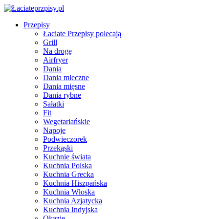
Przepisy
Łaciate Przepisy polecają
Grill
Na drogę
Airfryer
Dania
Dania mleczne
Dania mięsne
Dania rybne
Sałatki
Fit
Wegetariańskie
Napoje
Podwieczorek
Przekąski
Kuchnie świata
Kuchnia Polska
Kuchnia Grecka
Kuchnia Hiszpańska
Kuchnia Włoska
Kuchnia Azjatycka
Kuchnia Indyjska
Okazje