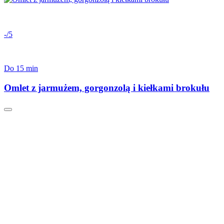
-/5
Do 15 min
Omlet z jarmużem, gorgonzolą i kiełkami brokułu