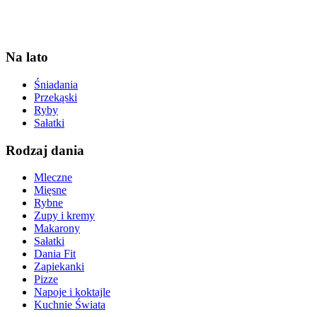
Na lato
Śniadania
Przekąski
Ryby
Sałatki
Rodzaj dania
Mleczne
Mięsne
Rybne
Zupy i kremy
Makarony
Sałatki
Dania Fit
Zapiekanki
Pizze
Napoje i koktajle
Kuchnie Świata