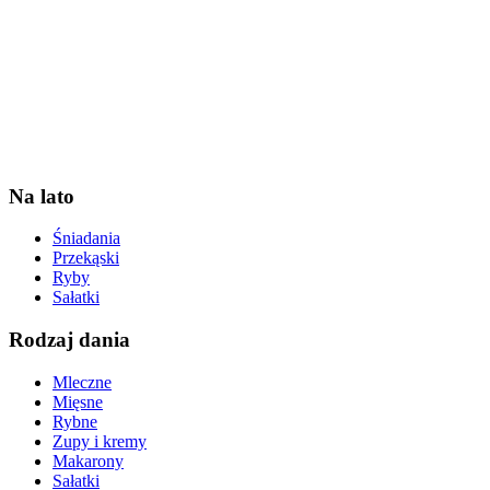
Na lato
Śniadania
Przekąski
Ryby
Sałatki
Rodzaj dania
Mleczne
Mięsne
Rybne
Zupy i kremy
Makarony
Sałatki