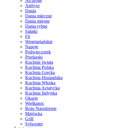
Na drogę
Airfryer
Dania
Dania mleczne
Dania mięsne
Dania rybne
Sałatki
Fit
Wegetariańskie
Napoje
Podwieczorek
Przekąski
Kuchnie świata
Kuchnia Polska
Kuchnia Grecka
Kuchnia Hiszpańska
Kuchnia Włoska
Kuchnia Azjatycka
Kuchnia Indyjska
Okazje
Wielkanoc
Boże Narodzenie
Majówka
Grill
Sylwester