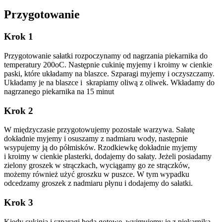
Przygotowanie
Krok 1
Przygotowanie sałatki rozpoczynamy od nagrzania piekarnika do
temperatury 200oC. Następnie cukinię myjemy i kroimy w cienkie
paski, które układamy na blaszce. Szparagi myjemy i oczyszczamy.
Układamy je na blaszce i skrapiamy oliwą z oliwek. Wkładamy do
nagrzanego piekarnika na 15 minut
Krok 2
W międzyczasie przygotowujemy pozostałe warzywa. Sałatę
dokładnie myjemy i osuszamy z nadmiaru wody, następnie
wsypujemy ją do półmisków. Rzodkiewkę dokładnie myjemy
i kroimy w cienkie plasterki, dodajemy do sałaty. Jeżeli posiadamy
zielony groszek w strączkach, wyciągamy go ze strączków,
możemy również użyć groszku w puszce. W tym wypadku
odcedzamy groszek z nadmiaru płynu i dodajemy do sałatki.
Krok 3
Kiedy cukinia i szparagi będą gotowe, wyjmujemy je z piekarnika