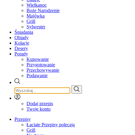
Wielkanoc
Boże Narodzenie
Majówka
Grill
Sylwester
Śniadania
Obiady
Kolacje
Desery
Porady
Kupowanie
Przygotowanie
Przechowywanie
Podawanie
Dodaj przepis
Twoje konto
Przepisy
Łaciate Przepisy polecają
Grill