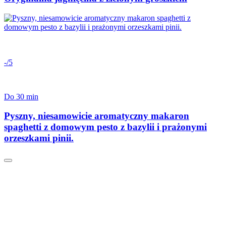
-/5
Do 30 min
Pyszny, niesamowicie aromatyczny makaron
spaghetti z domowym pesto z bazylii i prażonymi
orzeszkami pinii.