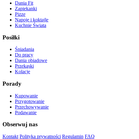
Dania Fit
Zapiekanki
Pizze
Napoje i koktajle
Kuchnie Świata
Posiłki
Śniadania
Do pracy
Dania obiadowe
Przekąski
Kolacje
Porady
Kupowanie
Przygotowanie
Przechowywanie
Podawanie
Obserwuj nas
Kontakt
Polityka prywatności
Regulamin
FAQ