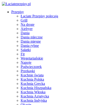
Przepisy
Łaciate Przepisy polecają
Grill
Na drogę
Airfryer
Dania
Dania mleczne
Dania mięsne
Dania rybne
Sałatki
Fit
Wegetariańskie
Napoje
Podwieczorek
Przekąski
Kuchnie świata
Kuchnia Polska
Kuchnia Grecka
Kuchnia Hiszpańska
Kuchnia Włoska
Kuchnia Azjatycka
Kuchnia Indyjska
Okazje