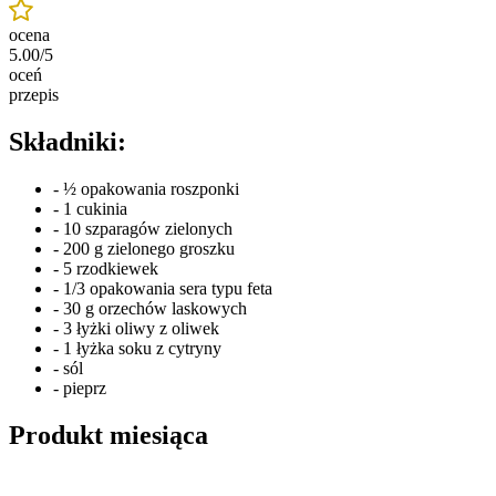
ocena
5.00/5
oceń
przepis
Składniki:
- ½ opakowania roszponki
- 1 cukinia
- 10 szparagów zielonych
- 200 g zielonego groszku
- 5 rzodkiewek
- 1/3 opakowania sera typu feta
- 30 g orzechów laskowych
- 3 łyżki oliwy z oliwek
- 1 łyżka soku z cytryny
- sól
- pieprz
Produkt miesiąca