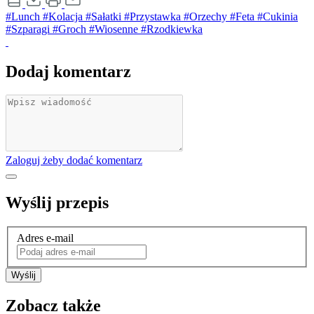
#Lunch
#Kolacja
#Sałatki
#Przystawka
#Orzechy
#Feta
#Cukinia
#Szparagi
#Groch
#Wiosenne
#Rzodkiewka
Dodaj komentarz
Zaloguj żeby dodać komentarz
Wyślij przepis
Adres e-mail
Wyślij
Zobacz także