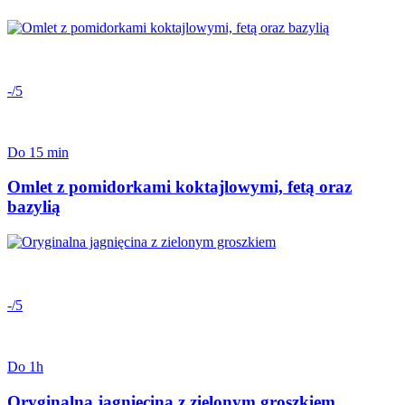
-/5
Do 15 min
Omlet z pomidorkami koktajlowymi, fetą oraz
bazylią
-/5
Do 1h
Oryginalna jagnięcina z zielonym groszkiem