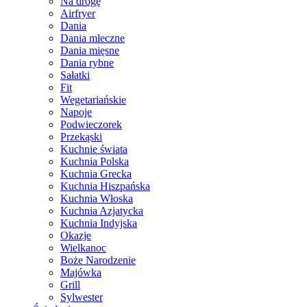
Na drogę
Airfryer
Dania
Dania mleczne
Dania mięsne
Dania rybne
Sałatki
Fit
Wegetariańskie
Napoje
Podwieczorek
Przekąski
Kuchnie świata
Kuchnia Polska
Kuchnia Grecka
Kuchnia Hiszpańska
Kuchnia Włoska
Kuchnia Azjatycka
Kuchnia Indyjska
Okazje
Wielkanoc
Boże Narodzenie
Majówka
Grill
Sylwester