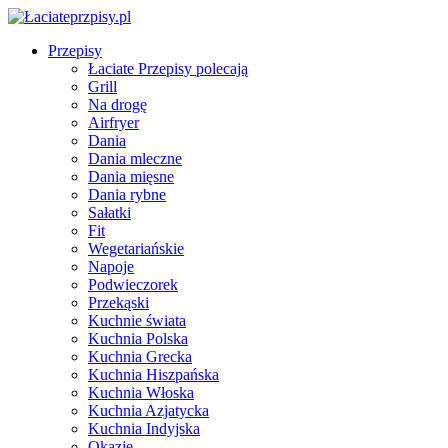
Przepisy
Łaciate Przepisy polecają
Grill
Na drogę
Airfryer
Dania
Dania mleczne
Dania mięsne
Dania rybne
Sałatki
Fit
Wegetariańskie
Napoje
Podwieczorek
Przekąski
Kuchnie świata
Kuchnia Polska
Kuchnia Grecka
Kuchnia Hiszpańska
Kuchnia Włoska
Kuchnia Azjatycka
Kuchnia Indyjska
Okazje