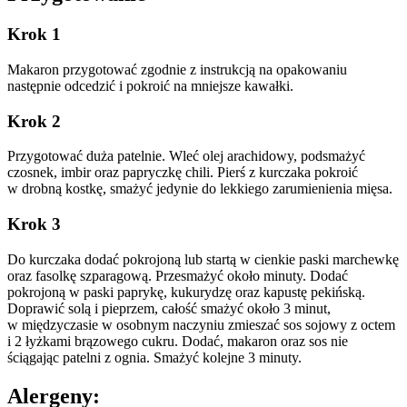
Krok 1
Makaron przygotować zgodnie z instrukcją na opakowaniu
następnie odcedzić i pokroić na mniejsze kawałki.
Krok 2
Przygotować duża patelnie. Wleć olej arachidowy, podsmażyć
czosnek, imbir oraz papryczkę chili. Pierś z kurczaka pokroić
w drobną kostkę, smażyć jedynie do lekkiego zarumienienia mięsa.
Krok 3
Do kurczaka dodać pokrojoną lub startą w cienkie paski marchewkę
oraz fasolkę szparagową. Przesmażyć około minuty. Dodać
pokrojoną w paski paprykę, kukurydzę oraz kapustę pekińską.
Doprawić solą i pieprzem, całość smażyć około 3 minut,
w międzyczasie w osobnym naczyniu zmieszać sos sojowy z octem
i 2 łyżkami brązowego cukru. Dodać, makaron oraz sos nie
ściągając patelni z ognia. Smażyć kolejne 3 minuty.
Alergeny: