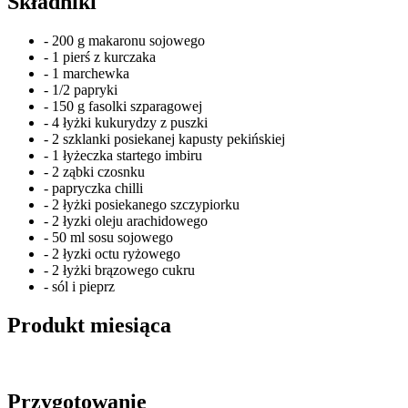
Składniki
- 200 g makaronu sojowego
- 1 pierś z kurczaka
- 1 marchewka
- 1/2 papryki
- 150 g fasolki szparagowej
- 4 łyżki kukurydzy z puszki
- 2 szklanki posiekanej kapusty pekińskiej
- 1 łyżeczka startego imbiru
- 2 ząbki czosnku
- papryczka chilli
- 2 łyżki posiekanego szczypiorku
- 2 łyzki oleju arachidowego
- 50 ml sosu sojowego
- 2 łyzki octu ryżowego
- 2 łyżki brązowego cukru
- sól i pieprz
Produkt miesiąca
Przygotowanie