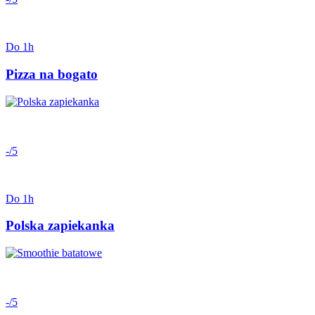
Do 1h
Pizza na bogato
-/5
Do 1h
Polska zapiekanka
-/5