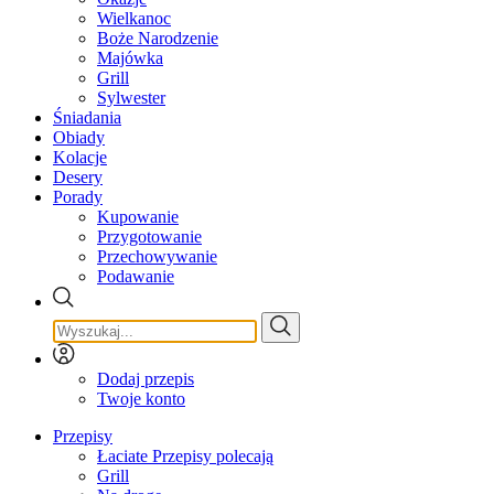
Wielkanoc
Boże Narodzenie
Majówka
Grill
Sylwester
Śniadania
Obiady
Kolacje
Desery
Porady
Kupowanie
Przygotowanie
Przechowywanie
Podawanie
Dodaj przepis
Twoje konto
Przepisy
Łaciate Przepisy polecają
Grill