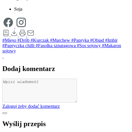
Soja
#Mięso
#Drób
#Kurczak
#Marchew
#Papryka
#Obiad
#Imbir
#Papryczka chilli
#Fasolka szparagowa
#Sos sojowy
#Makaron
sojowy
Dodaj komentarz
Zaloguj żeby dodać komentarz
Wyślij przepis