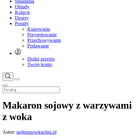
Śniadania
Obiady
Kolacje
Desery
Porady
Kupowanie
Przygotowanie
Przechowywanie
Podawanie
Dodaj przepis
Twoje konto
Makaron sojowy z warzywami
z woka
Autor:
najlepszewkuchni.pl