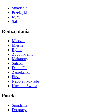
Śniadania
Przekąski
Ryby
Sałatki
Rodzaj dania
Mleczne
Mięsne
Rybne
Zupy i kremy
Makarony
Sałatki
Dania Fit
Zapiekanki
Pizze
Napoje i koktajle
Kuchnie Świata
Posiłki
Śniadania
Do pracy