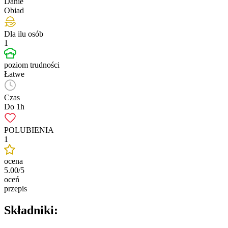
Danie
Obiad
Dla ilu osób
1
poziom trudności
Łatwe
Czas
Do 1h
POLUBIENIA
1
ocena
5.00/5
oceń
przepis
Składniki: