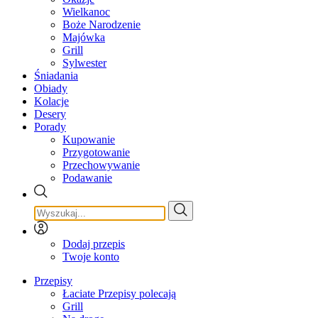
Wielkanoc
Boże Narodzenie
Majówka
Grill
Sylwester
Śniadania
Obiady
Kolacje
Desery
Porady
Kupowanie
Przygotowanie
Przechowywanie
Podawanie
Dodaj przepis
Twoje konto
Przepisy
Łaciate Przepisy polecają
Grill