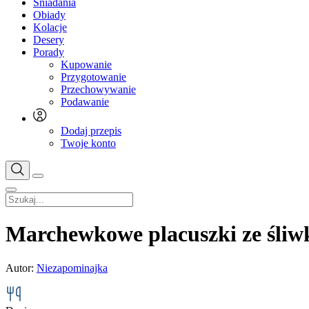
Śniadania
Obiady
Kolacje
Desery
Porady
Kupowanie
Przygotowanie
Przechowywanie
Podawanie
Dodaj przepis
Twoje konto
Marchewkowe placuszki ze śli
Autor:
Niezapominajka