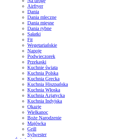
Na drogę
Airfryer
Dania
Dania mleczne
Dania mięsne
Dania rybne
Sałatki
Fit
Wegetariańskie
Napoje
Podwieczorek
Przekąski
Kuchnie świata
Kuchnia Polska
Kuchnia Grecka
Kuchnia Hiszpańska
Kuchnia Włoska
Kuchnia Azjatycka
Kuchnia Indyjska
Okazje
Wielkanoc
Boże Narodzenie
Majówka
Grill
Sylwester