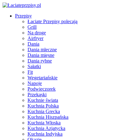
Przepisy
Łaciate Przepisy polecają
Grill
Na drogę
Airfryer
Dania
Dania mleczne
Dania mięsne
Dania rybne
Sałatki
Fit
Wegetariańskie
Napoje
Podwieczorek
Przekąski
Kuchnie świata
Kuchnia Polska
Kuchnia Grecka
Kuchnia Hiszpańska
Kuchnia Włoska
Kuchnia Azjatycka
Kuchnia Indyjska
Okazje