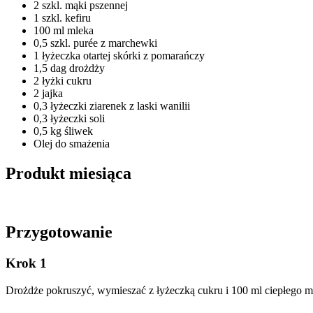
2 szkl. mąki pszennej
1 szkl. kefiru
100 ml mleka
0,5 szkl. purée z marchewki
1 łyżeczka otartej skórki z pomarańczy
1,5 dag drożdży
2 łyżki cukru
2 jajka
0,3 łyżeczki ziarenek z laski wanilii
0,3 łyżeczki soli
0,5 kg śliwek
Olej do smażenia
Produkt miesiąca
Przygotowanie
Krok 1
Drożdże pokruszyć, wymieszać z łyżeczką cukru i 100 ml ciepłego ml