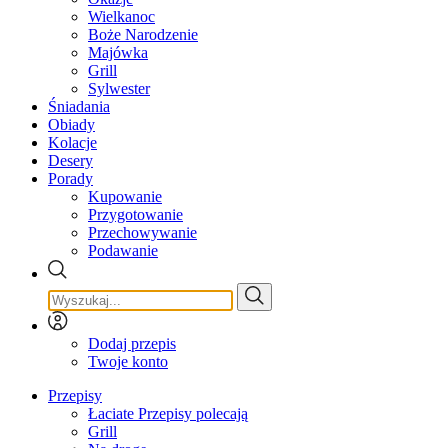
Wielkanoc
Boże Narodzenie
Majówka
Grill
Sylwester
Śniadania
Obiady
Kolacje
Desery
Porady
Kupowanie
Przygotowanie
Przechowywanie
Podawanie
Dodaj przepis
Twoje konto
Przepisy
Łaciate Przepisy polecają
Grill