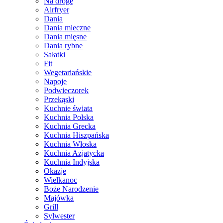
Na drogę
Airfryer
Dania
Dania mleczne
Dania mięsne
Dania rybne
Sałatki
Fit
Wegetariańskie
Napoje
Podwieczorek
Przekąski
Kuchnie świata
Kuchnia Polska
Kuchnia Grecka
Kuchnia Hiszpańska
Kuchnia Włoska
Kuchnia Azjatycka
Kuchnia Indyjska
Okazje
Wielkanoc
Boże Narodzenie
Majówka
Grill
Sylwester