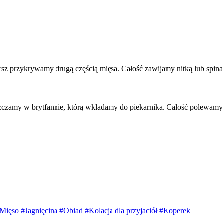
rsz przykrywamy drugą częścią mięsa. Całość zawijamy nitką lub spin
zczamy w brytfannie, którą wkładamy do piekarnika. Całość polewam
Mięso
#Jagnięcina
#Obiad
#Kolacja dla przyjaciół
#Koperek