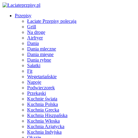
Przepisy
Łaciate Przepisy polecają
Grill
Na drogę
Airfryer
Dania
Dania mleczne
Dania mięsne
Dania rybne
Sałatki
Fit
Wegetariańskie
Napoje
Podwieczorek
Przekąski
Kuchnie świata
Kuchnia Polska
Kuchnia Grecka
Kuchnia Hiszpańska
Kuchnia Włoska
Kuchnia Azjatycka
Kuchnia Indyjska
Okazje