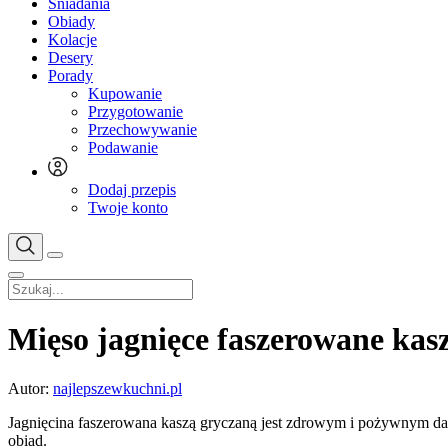
Śniadania
Obiady
Kolacje
Desery
Porady
Kupowanie
Przygotowanie
Przechowywanie
Podawanie
Dodaj przepis
Twoje konto
Mięso jagnięce faszerowane kas
Autor:
najlepszewkuchni.pl
Jagnięcina faszerowana kaszą gryczaną jest zdrowym i pożywnym dani
obiad.