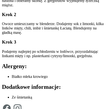
nasiona i obieramy skórkę. Z grejpfrutów wyjmujemy łyżeczką
miąższ.
Krok 2
Owoce umieszczamy w blenderze. Dodajemy sok z limonki, kilka
listków mięty, chili, imbir i śmietankę Łaciatą. Blendujemy na
gładką masę.
Krok 3
Podajemy najlepiej po schłodzeniu w lodówce, przyozdabiając
listkami mięty i np. plasterkami cytryny/limonki, grejpfruta.
Alergeny:
Białko mleka krowiego
Dodatkowe informacje:
Ze śmietanką