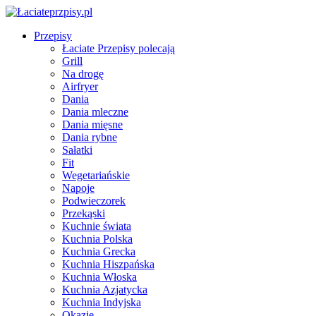
Przepisy
Łaciate Przepisy polecają
Grill
Na drogę
Airfryer
Dania
Dania mleczne
Dania mięsne
Dania rybne
Sałatki
Fit
Wegetariańskie
Napoje
Podwieczorek
Przekąski
Kuchnie świata
Kuchnia Polska
Kuchnia Grecka
Kuchnia Hiszpańska
Kuchnia Włoska
Kuchnia Azjatycka
Kuchnia Indyjska
Okazje