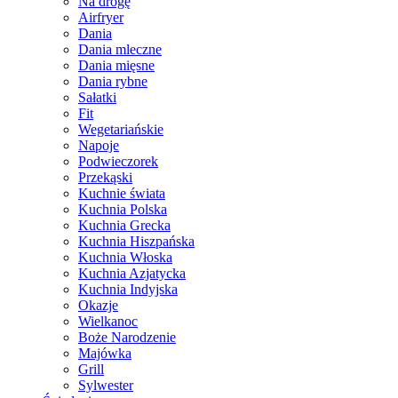
Na drogę
Airfryer
Dania
Dania mleczne
Dania mięsne
Dania rybne
Sałatki
Fit
Wegetariańskie
Napoje
Podwieczorek
Przekąski
Kuchnie świata
Kuchnia Polska
Kuchnia Grecka
Kuchnia Hiszpańska
Kuchnia Włoska
Kuchnia Azjatycka
Kuchnia Indyjska
Okazje
Wielkanoc
Boże Narodzenie
Majówka
Grill
Sylwester