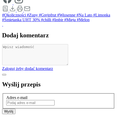
#Okoliczności
#Zupy
#Grejpfrut
#Wiosenne
#Na Lato
#Limonka
#Śmietanka UHT 30%
#chilli
#Imbir
#Mięta
#Melon
Dodaj komentarz
Zaloguj żeby dodać komentarz
Wyślij przepis
Adres e-mail
Wyślij