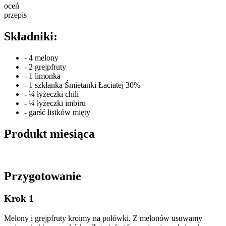
oceń
przepis
Składniki:
- 4 melony
- 2 grejpfruty
- 1 limonka
- 1 szklanka Śmietanki Łaciatej 30%
- ¼ łyżeczki chili
- ¼ łyżeczki imbiru
- garść listków mięty
Produkt miesiąca
Przygotowanie
Krok 1
Melony i grejpfruty kroimy na połówki. Z melonów usuwamy