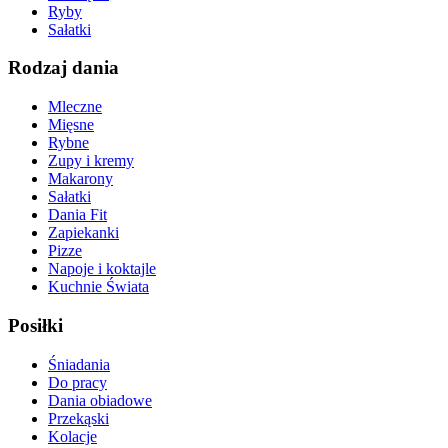
Ryby
Sałatki
Rodzaj dania
Mleczne
Mięsne
Rybne
Zupy i kremy
Makarony
Sałatki
Dania Fit
Zapiekanki
Pizze
Napoje i koktajle
Kuchnie Świata
Posiłki
Śniadania
Do pracy
Dania obiadowe
Przekąski
Kolacje