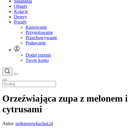
Śniadania
Obiady
Kolacje
Desery
Porady
Kupowanie
Przygotowanie
Przechowywanie
Podawanie
Dodaj przepis
Twoje konto
Orzeźwiająca zupa z melonem i
cytrusami
Autor:
najlepszewkuchni.pl