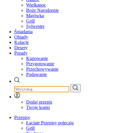
Wielkanoc
Boże Narodzenie
Majówka
Grill
Sylwester
Śniadania
Obiady
Kolacje
Desery
Porady
Kupowanie
Przygotowanie
Przechowywanie
Podawanie
Dodaj przepis
Twoje konto
Przepisy
Łaciate Przepisy polecają
Grill