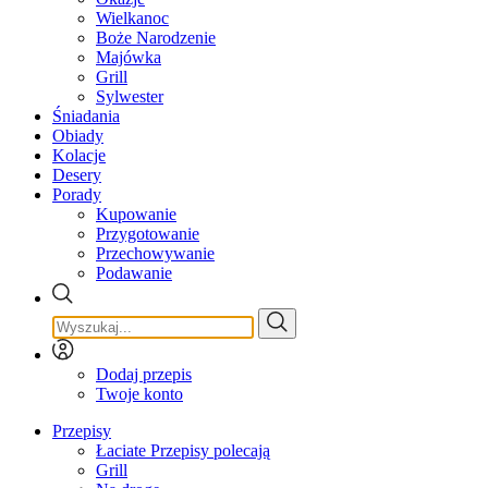
Wielkanoc
Boże Narodzenie
Majówka
Grill
Sylwester
Śniadania
Obiady
Kolacje
Desery
Porady
Kupowanie
Przygotowanie
Przechowywanie
Podawanie
Dodaj przepis
Twoje konto
Przepisy
Łaciate Przepisy polecają
Grill