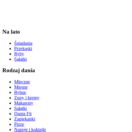
Na lato
Śniadania
Przekąski
Ryby
Sałatki
Rodzaj dania
Mleczne
Mięsne
Rybne
Zupy i kremy
Makarony
Sałatki
Dania Fit
Zapiekanki
Pizze
Napoje i koktajle