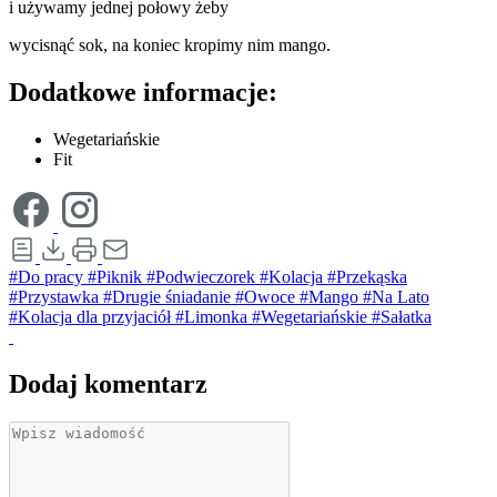
i używamy jednej połowy żeby
wycisnąć sok, na koniec kropimy nim mango.
Dodatkowe informacje:
Wegetariańskie
Fit
#Do pracy
#Piknik
#Podwieczorek
#Kolacja
#Przekąska
#Przystawka
#Drugie śniadanie
#Owoce
#Mango
#Na Lato
#Kolacja dla przyjaciół
#Limonka
#Wegetariańskie
#Sałatka
Dodaj komentarz