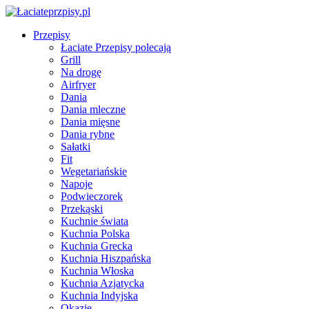
Przepisy
Łaciate Przepisy polecają
Grill
Na drogę
Airfryer
Dania
Dania mleczne
Dania mięsne
Dania rybne
Sałatki
Fit
Wegetariańskie
Napoje
Podwieczorek
Przekąski
Kuchnie świata
Kuchnia Polska
Kuchnia Grecka
Kuchnia Hiszpańska
Kuchnia Włoska
Kuchnia Azjatycka
Kuchnia Indyjska
Okazje