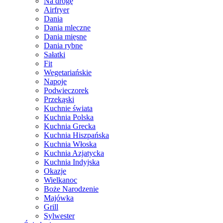
Na drogę
Airfryer
Dania
Dania mleczne
Dania mięsne
Dania rybne
Sałatki
Fit
Wegetariańskie
Napoje
Podwieczorek
Przekąski
Kuchnie świata
Kuchnia Polska
Kuchnia Grecka
Kuchnia Hiszpańska
Kuchnia Włoska
Kuchnia Azjatycka
Kuchnia Indyjska
Okazje
Wielkanoc
Boże Narodzenie
Majówka
Grill
Sylwester