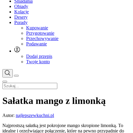
Śniadania
Obiady
Kolacje
Desery
Porady
Kupowanie
Przygotowanie
Przechowywanie
Podawanie
Dodaj przepis
Twoje konto
Sałatka mango z limonką
Autor:
najlepszewkuchni.pl
Najprostszą sałatką jest pokrojone mango skropione limonką. To
idealne i orzeźwiające połączenie, które na pewno przypadnie do