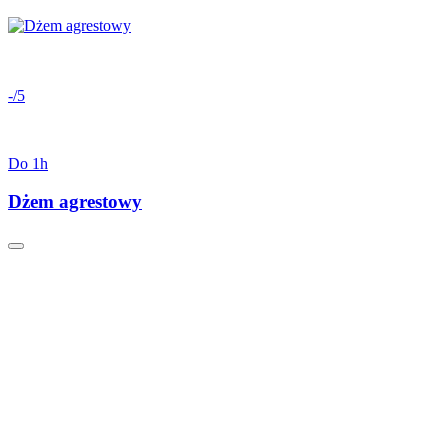
-/5
Do 1h
Dżem agrestowy