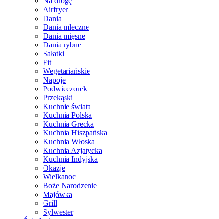
Na drogę
Airfryer
Dania
Dania mleczne
Dania mięsne
Dania rybne
Sałatki
Fit
Wegetariańskie
Napoje
Podwieczorek
Przekąski
Kuchnie świata
Kuchnia Polska
Kuchnia Grecka
Kuchnia Hiszpańska
Kuchnia Włoska
Kuchnia Azjatycka
Kuchnia Indyjska
Okazje
Wielkanoc
Boże Narodzenie
Majówka
Grill
Sylwester