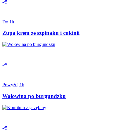
-/5
Do 1h
Zupa krem ze szpinaku i cukinii
-/5
Powyżej 1h
Wołowina po burgundzku
-/5