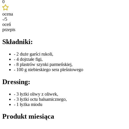
0
ocena
-/5
oceń
przepis
Składniki:
- 2 duże garści rukoli,
- 4 dojrzałe figi,
- 8 plastrów szynki parmeńskiej,
- 100 g niebieskiego sera pleśniowego
Dressing:
- 3 łyżki oliwy z oliwek,
- 3 łyżki octu balsamicznego,
- 1 łyżka miodu
Produkt miesiąca