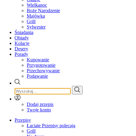
Wielkanoc
Boże Narodzenie
Majówka
Grill
Sylwester
Śniadania
Obiady
Kolacje
Desery
Porady
Kupowanie
Przygotowanie
Przechowywanie
Podawanie
Dodaj przepis
Twoje konto
Przepisy
Łaciate Przepisy polecają
Grill