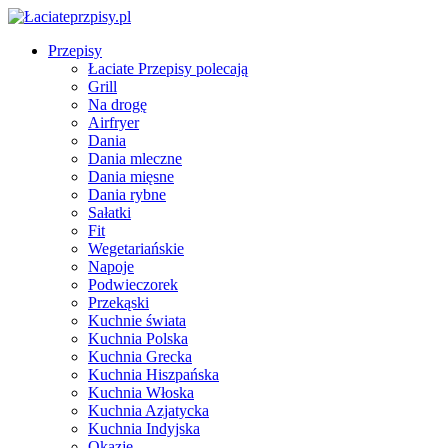
Przepisy
Łaciate Przepisy polecają
Grill
Na drogę
Airfryer
Dania
Dania mleczne
Dania mięsne
Dania rybne
Sałatki
Fit
Wegetariańskie
Napoje
Podwieczorek
Przekąski
Kuchnie świata
Kuchnia Polska
Kuchnia Grecka
Kuchnia Hiszpańska
Kuchnia Włoska
Kuchnia Azjatycka
Kuchnia Indyjska
Okazje