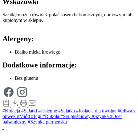
Wskazówki
Sałatkę można również polać sosem balsamicznym, domowym lub
kupionym w sklepie.
Alergeny:
Białko mleka krowiego
Dodatkowe informacje:
Bez glutenu
#Kolacja
#Sałatki
#Jesienne
#Sałatka
#Kolacja dla dwojga
#Oliwa z
oliwek
#Miód
#Figi
#Rukola
#Ser pleśniowy
#Szynka
#Ocet
balsamiczny
#Szynka parmeńska