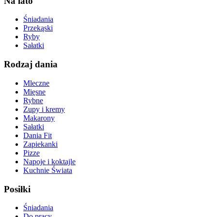
Na lato
Śniadania
Przekąski
Ryby
Sałatki
Rodzaj dania
Mleczne
Mięsne
Rybne
Zupy i kremy
Makarony
Sałatki
Dania Fit
Zapiekanki
Pizze
Napoje i koktajle
Kuchnie Świata
Posiłki
Śniadania
Do pracy