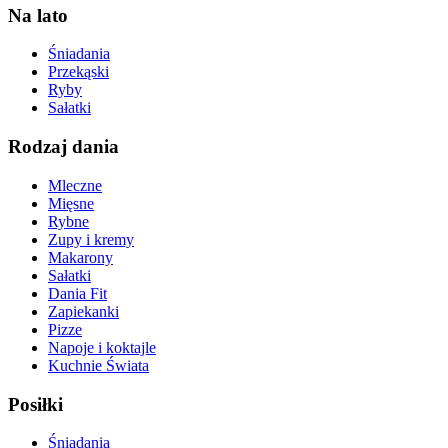
Na lato
Śniadania
Przekąski
Ryby
Sałatki
Rodzaj dania
Mleczne
Mięsne
Rybne
Zupy i kremy
Makarony
Sałatki
Dania Fit
Zapiekanki
Pizze
Napoje i koktajle
Kuchnie Świata
Posiłki
Śniadania