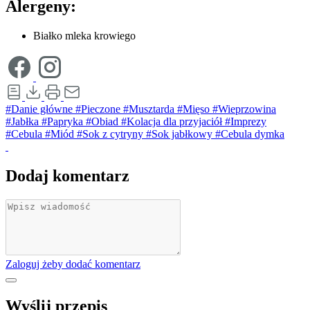
Alergeny:
Białko mleka krowiego
#Danie główne
#Pieczone
#Musztarda
#Mięso
#Wieprzowina
#Jabłka
#Papryka
#Obiad
#Kolacja dla przyjaciół
#Imprezy
#Cebula
#Miód
#Sok z cytryny
#Sok jabłkowy
#Cebula dymka
Dodaj komentarz
Zaloguj żeby dodać komentarz
Wyślij przepis