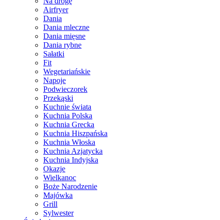
Na drogę
Airfryer
Dania
Dania mleczne
Dania mięsne
Dania rybne
Sałatki
Fit
Wegetariańskie
Napoje
Podwieczorek
Przekąski
Kuchnie świata
Kuchnia Polska
Kuchnia Grecka
Kuchnia Hiszpańska
Kuchnia Włoska
Kuchnia Azjatycka
Kuchnia Indyjska
Okazje
Wielkanoc
Boże Narodzenie
Majówka
Grill
Sylwester