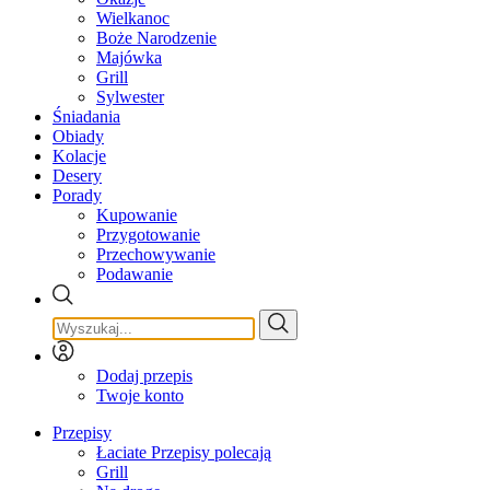
Wielkanoc
Boże Narodzenie
Majówka
Grill
Sylwester
Śniadania
Obiady
Kolacje
Desery
Porady
Kupowanie
Przygotowanie
Przechowywanie
Podawanie
Dodaj przepis
Twoje konto
Przepisy
Łaciate Przepisy polecają
Grill