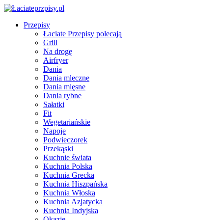
Przepisy
Łaciate Przepisy polecają
Grill
Na drogę
Airfryer
Dania
Dania mleczne
Dania mięsne
Dania rybne
Sałatki
Fit
Wegetariańskie
Napoje
Podwieczorek
Przekąski
Kuchnie świata
Kuchnia Polska
Kuchnia Grecka
Kuchnia Hiszpańska
Kuchnia Włoska
Kuchnia Azjatycka
Kuchnia Indyjska
Okazje