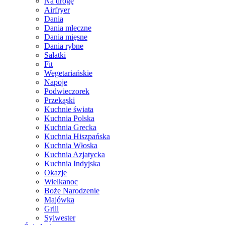
Na drogę
Airfryer
Dania
Dania mleczne
Dania mięsne
Dania rybne
Sałatki
Fit
Wegetariańskie
Napoje
Podwieczorek
Przekąski
Kuchnie świata
Kuchnia Polska
Kuchnia Grecka
Kuchnia Hiszpańska
Kuchnia Włoska
Kuchnia Azjatycka
Kuchnia Indyjska
Okazje
Wielkanoc
Boże Narodzenie
Majówka
Grill
Sylwester