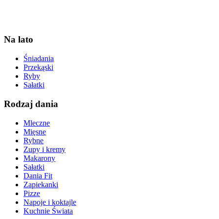
Na lato
Śniadania
Przekąski
Ryby
Sałatki
Rodzaj dania
Mleczne
Mięsne
Rybne
Zupy i kremy
Makarony
Sałatki
Dania Fit
Zapiekanki
Pizze
Napoje i koktajle
Kuchnie Świata