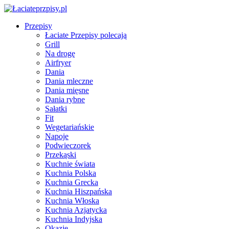
Przepisy
Łaciate Przepisy polecają
Grill
Na drogę
Airfryer
Dania
Dania mleczne
Dania mięsne
Dania rybne
Sałatki
Fit
Wegetariańskie
Napoje
Podwieczorek
Przekąski
Kuchnie świata
Kuchnia Polska
Kuchnia Grecka
Kuchnia Hiszpańska
Kuchnia Włoska
Kuchnia Azjatycka
Kuchnia Indyjska
Okazje