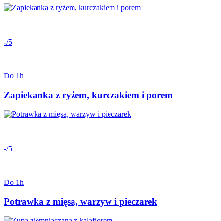
-/5
Do 1h
Zapiekanka z ryżem, kurczakiem i porem
-/5
Do 1h
Potrawka z mięsa, warzyw i pieczarek