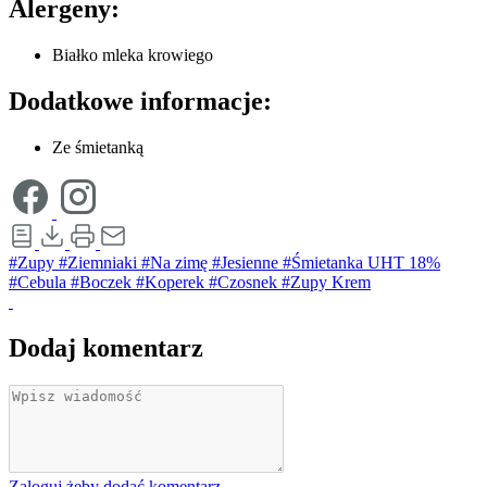
Alergeny:
Białko mleka krowiego
Dodatkowe informacje:
Ze śmietanką
#Zupy
#Ziemniaki
#Na zimę
#Jesienne
#Śmietanka UHT 18%
#Cebula
#Boczek
#Koperek
#Czosnek
#Zupy Krem
Dodaj komentarz
Zaloguj żeby dodać komentarz