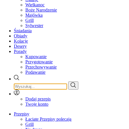
Wielkanoc
Boże Narodzenie
Majówka
Grill
Sylwester
Śniadania
Obiady
Kolacje
Desery
Porady
Kupowanie
Przygotowanie
Przechowywanie
Podawanie
Dodaj przepis
Twoje konto
Przepisy
Łaciate Przepisy polecają
Grill