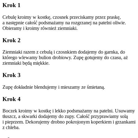
Krok 1
Cebulę kroimy w kostkę, czosnek przeciskamy przez praskę,
a następnie całość podsmażamy na rozgrzanej na patelni oliwie.
Obieramy i kroimy również ziemniaki.
Krok 2
Ziemniaki razem z cebulą i czosnkiem dodajemy do garnka, do
którego wlewamy bulion drobiowy. Zupę gotujemy do czasu, aż
ziemniaki będą miękkie.
Krok 3
Zupę dokładnie blendujemy i mieszamy ze śmietaną.
Krok 4
Boczek kroimy w kostkę i lekko podsmażamy na patelni. Usuwamy
tłuszcz, a skwarki dodajemy do zupy. Całość przyprawiamy solą
i pieprzem. Dekorujemy drobno pokrojonym koperkiem i grzankami
z chleba.